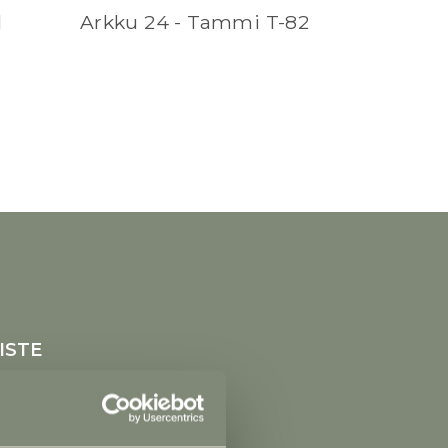
l
Arkku 24 - Tammi T-82
ISTE
in yhteydessä
 1, 25500 Perniö