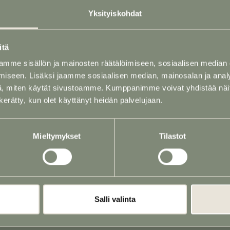
Yksityiskohdat
Puh
02 731 2562
(24
tila)
itä
P. 040 760 1724 (Ja
austila)
mme sisällön ja mainosten räätälöimiseen, sosiaalisen median
P. 040 768 6167 (Au
iseen. Lisäksi jaamme sosiaalisen median, mainosalan ja analy
, miten käytät sivustoamme. Kumppanimme voivat yhdistää näitä t
n kerätty, kun olet käyttänyt heidän palvelujaan.
PALVELUT
Mieltymykset
Tilastot
Arkut, uurnat ja ha
Hautajaiskukat
Hautauskuljetukse
Muistotilaisuus ja p
Salli valinta