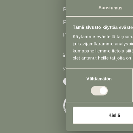
Suostumus
Puh
02 731 2562
(24 h)
P. 040 760 1724 (Jaakko Saus
Tämä sivusto käyttää eväste
P. 040 768 6167 (Auraleena S
Käytämme evästeitä tarjoama
ja kävijämäärämme analysoim
kumppaneillemme tietoja siitä
info@saustila.fi
olet antanut heille tai joita o
y-tunnus 0545177-5
Suostumuksen
Välttämätön
valinta
Kiellä