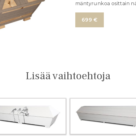
mäntyrunkoa osittain nä
699 €
Lisää vaihtoehtoja