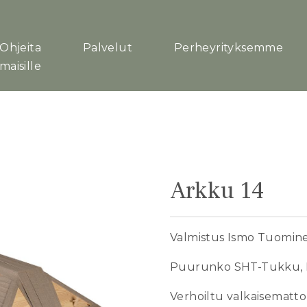
Ohjeita
Palvelut
Perheyrityksemme
maisille
Arkku 14
Valmistus Ismo Tuominen
Puurunko SHT-Tukku, 
Verhoiltu valkaisemattom