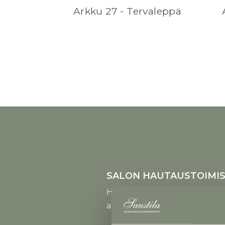
Arkku 27 - Tervaleppä
SALON HAUTAUSTOIMIS
Helsingintie 9,
arkisin klo 9 - 16, la-su suljet