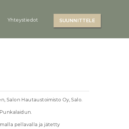
Yhteystiedot
SUUNNITTELE
, Salon Hautaustoimisto Oy, Salo.
Punkalaidun.
alla pellavalla ja jätetty