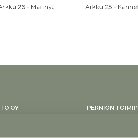
Arkku 26 - Männyt
Arkku 25 - Kanne
TO OY
PERNIÖN TOIMIP
 24100 Salo
Kukkakatr
tu
Haarlantie
Ajanvarauksella