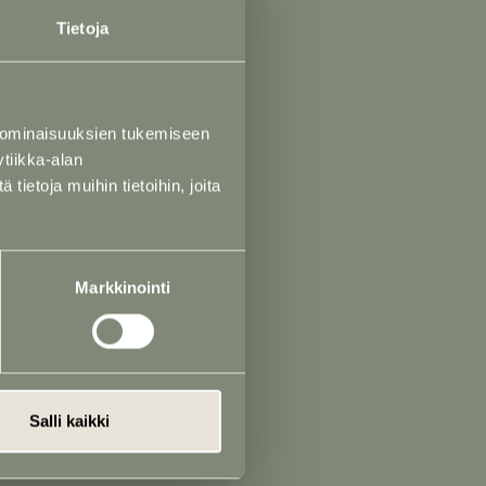
Tietoja
 h)
akko Saustila)
 ominaisuuksien tukemiseen
raleena Saustila)
tiikka-alan
ietoja muihin tietoihin, joita
Markkinointi
utakivet
t
erunkirjoitus
Salli kaikki