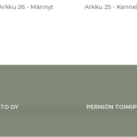
Arkku 26 - Männyt
Arkku 25 - Kanne
TO OY
PERNIÖN TOIMIP
 24100 Salo
Kukkakatr
tu
Haarlantie
Ajanvarauksella