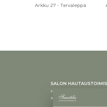
Arkku 27 - Tervaleppä
SALON HAUTAUSTOIMIS
Helsingintie 9,
arkisin klo 9 - 16, la-su suljet