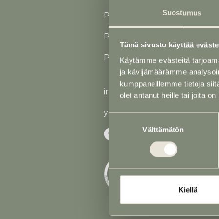
Suostumus
Puh
02 731 2562
(24 h)
P. 040 760 1724 (Jaakko Saus
Tämä sivusto käyttää eväste
P. 040 768 6167 (Auraleena S
Käytämme evästeitä tarjoama
ja kävijämäärämme analysoim
kumppaneillemme tietoja siitä
info@saustila.fi
olet antanut heille tai joita o
y-tunnus 0545177-5
Suostumuksen
Välttämätön
valinta
Kiellä