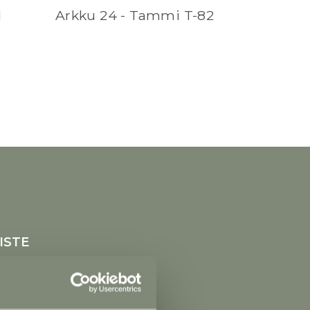
l
Arkku 24 - Tammi T-82
ISTE
in yhteydessä
 1, 25500 Perniö