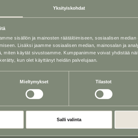
Yksityiskohdat
Puh
02 731 2562
(24
tila)
itä
P. 040 760 1724 (Ja
austila)
mme sisällön ja mainosten räätälöimiseen, sosiaalisen median
P. 040 768 6167 (Au
iseen. Lisäksi jaamme sosiaalisen median, mainosalan ja analy
, miten käytät sivustoamme. Kumppanimme voivat yhdistää näitä t
n kerätty, kun olet käyttänyt heidän palvelujaan.
PALVELUT
Mieltymykset
Tilastot
Arkut, uurnat ja ha
Hautajaiskukat
Hautauskuljetukse
Muistotilaisuus ja p
Salli valinta