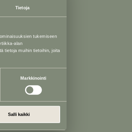
Tietoja
 h)
akko Saustila)
 ominaisuuksien tukemiseen
raleena Saustila)
tiikka-alan
ietoja muihin tietoihin, joita
Markkinointi
utakivet
t
erunkirjoitus
Salli kaikki