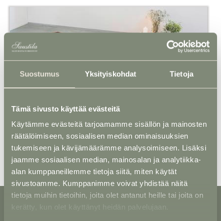
Suostumus
Yksityiskohdat
Tietoja
Arkku 24 - Tammi T-82
Tämä sivusto käyttää evästeitä
Käytämme evästeitä tarjoamamme sisällön ja mainosten
räätälöimiseen, sosiaalisen median ominaisuuksien
tukemiseen ja kävijämäärämme analysoimiseen. Lisäksi
jaamme sosiaalisen median, mainosalan ja analytiikka-
alan kumppaneillemme tietoja siitä, miten käytät
sivustoamme. Kumppanimme voivat yhdistää näitä
tietoja muihin tietoihin, joita olet antanut heille tai joita on
kerätty, kun olet käyttänyt heidän palvelujaan.