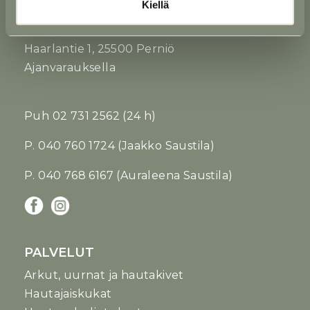
Kiellä
PERNIÖN TOIMIPISTE
Kukkakatrin yhteydessä
Haarlantie 1, 25500 Perniö
Ajanvarauksella
Puh
02 731 2562
(24 h)
P. 040 760 1724 (Jaakko Saustila)
P. 040 768 6167 (Auraleena Saustila)
PALVELUT
Arkut, uurnat ja hautakivet
Hautajaiskukat