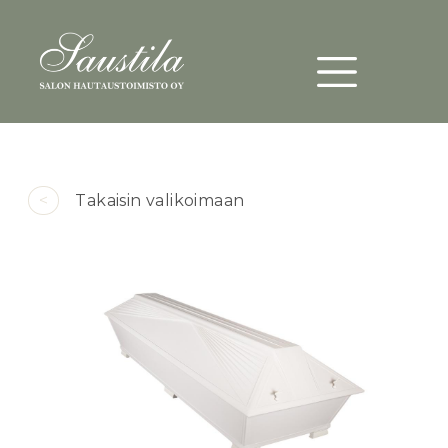
Päävalikko
Hyppää pääsisältöön
<
Takaisin valikoimaan