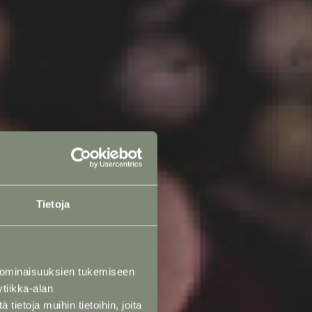
Tietoja
 ominaisuuksien tukemiseen
tiikka-alan
ietoja muihin tietoihin, joita