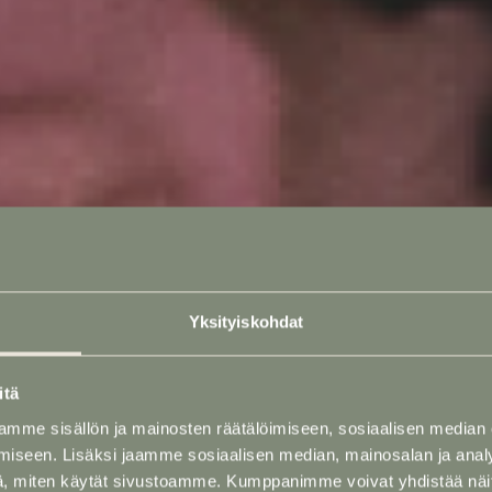
Yksityiskohdat
itä
mme sisällön ja mainosten räätälöimiseen, sosiaalisen median
iseen. Lisäksi jaamme sosiaalisen median, mainosalan ja analy
, miten käytät sivustoamme. Kumppanimme voivat yhdistää näitä t