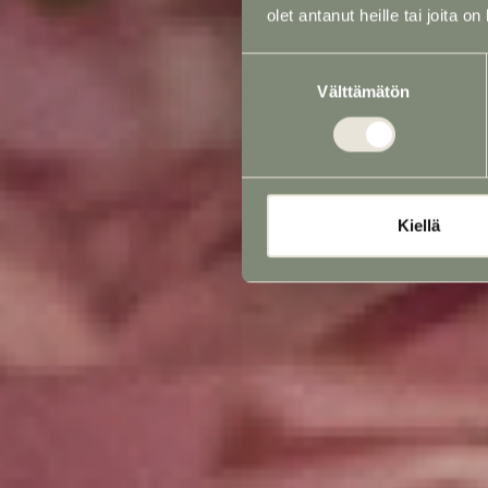
olet antanut heille tai joita o
Suostumuksen
Välttämätön
valinta
Kiellä