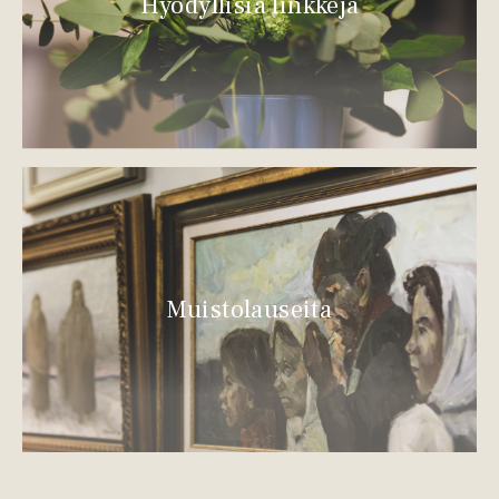
Hyödyllisiä linkkejä
Muistolauseita