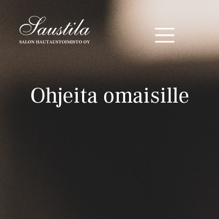
Päävalikko
Hyppää pääsisältöön
Ohjeita omaisille