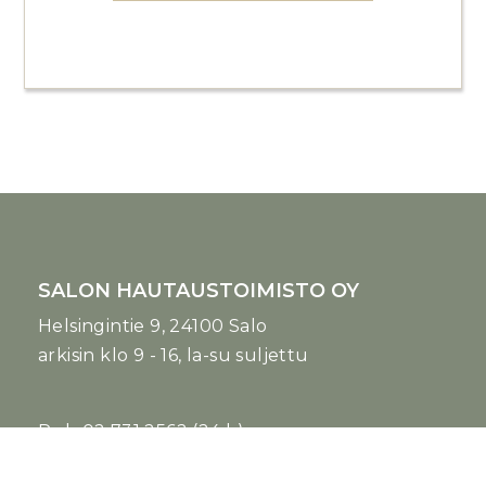
SALON HAUTAUSTOIMISTO OY
Helsingintie 9, 24100 Salo
arkisin klo 9 - 16, la-su suljettu
Puh
02 731 2562
(24 h)
P. 040 760 1724 (Jaakko Saustila)